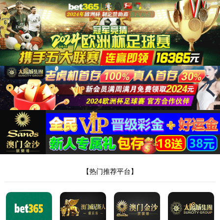
永利23411集团
语言
公司要闻
首页
/
新闻中心
/
公司要闻
永利23411集团旗下慧鼎科技磁流变产品
智能化生产线正式落成