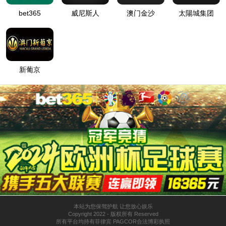
2025-08-28
8月15日，永利23411集团旗下安徽慧鼎科技有限公司首条磁流