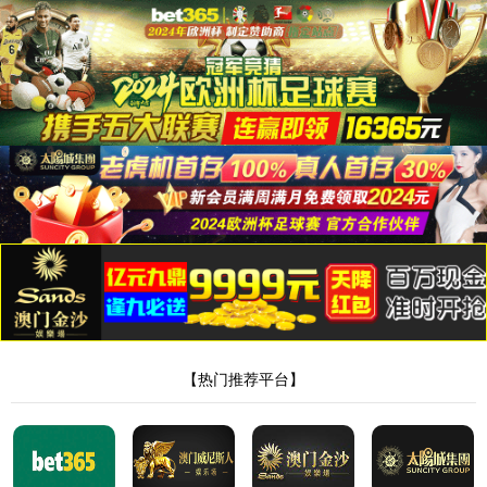
永利23411集团
语言
展会活动
首页
/
新闻中心
/
展会活动
嘉科参加2025南京内燃机及动力装备博览
会